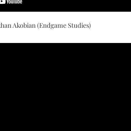
zhan Akobian (Endgame Studies)