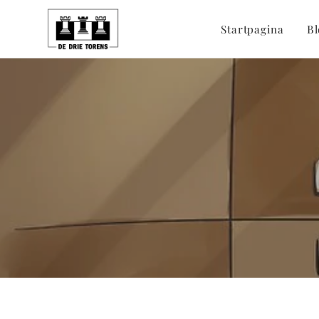
Startpagina
Bl