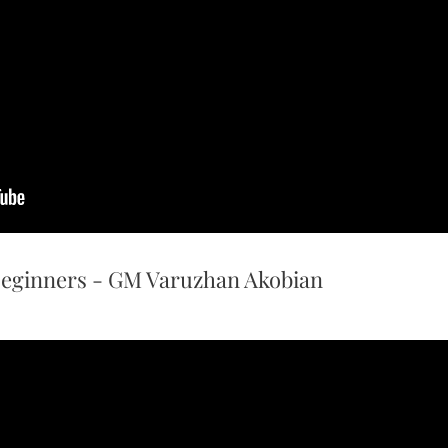
Beginners - GM Varuzhan Akobian