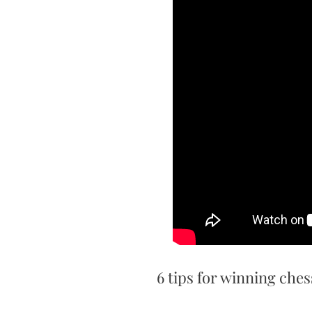
6 tips for winning ch