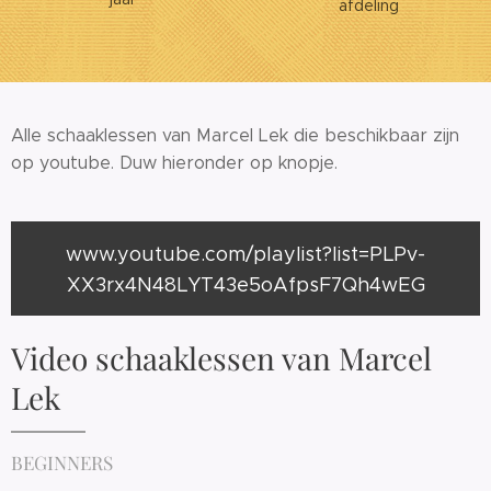
afdeling
Alle schaaklessen van Marcel Lek die beschikbaar zijn
op youtube. Duw hieronder op knopje.
www.youtube.com/playlist?list=PLPv-
XX3rx4N48LYT43e5oAfpsF7Qh4wEG
Video schaaklessen van Marcel
Lek
BEGINNERS