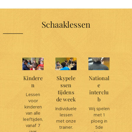
Schaaklessen
Kindere
Skypele
National
n
ssen
e
tijdens
interclu
Lessen
de week
b
voor
kinderen
Individuele
Wij spelen
van alle
lessen
met 1
leeftijden,
met onze
ploeg in
vanaf 7
trainer.
5de
jaar